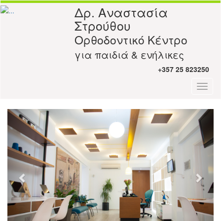
Δρ. Αναστασία
Στρούθου
Ορθοδοντικό Κέντρο
για παιδιά & ενήλικες
+357 25 823250
Toggl
naviga
Previous
Next